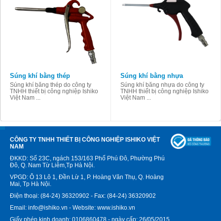
Súng khí bằng thép
Súng khí bằng nhựa
Súng khí bằng thép do công ty
Súng khí bằng nhựa do công ty
TNHH thiết bị công nghiệp Ishiko
TNHH thiết bị công nghiệp Ishiko
Việt Nam ...
Việt Nam ...
CÔNG TY TNHH THIẾT BỊ CÔNG NGHIỆP ISHIKO VIỆT
NAM
ĐKKD: Số 23C, ngách 153/163 Phố Phú Đô, Phường Phú
Đô, Q. Nam Từ Liêm,Tp Hà Nội.
VPGD: Ô 13 Lô 1, Đền Lừ 1, P. Hoàng Văn Thụ, Q. Hoàng
Mai, Tp Hà Nội.
Điện thoại: (84-24) 36320902 - Fax: (84-24) 36320902
Email: info@ishiko.vn - Website: www.ishiko.vn
Giấy phép kinh doanh: 0106860478 - ngày cấp: 26/05/2015