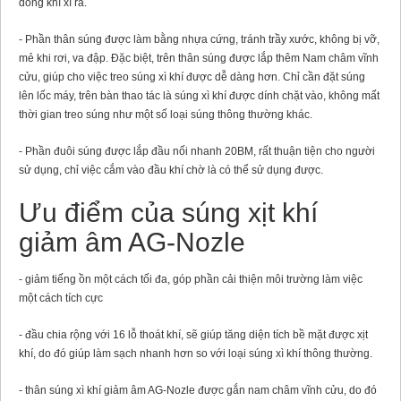
dòng khí xì ra.
- Phần thân súng được làm bằng nhựa cứng, tránh trầy xước, không bị vỡ,
mẻ khi rơi, va đập. Đặc biệt, trên thân súng được lắp thêm Nam châm vĩnh
cửu, giúp cho việc treo súng xì khí được dễ dàng hơn. Chỉ cần đặt súng
lên lốc máy, trên bàn thao tác là súng xì khí được dính chặt vào, không mất
thời gian treo súng như một số loại súng thông thường khác.
- Phần đuôi súng được lắp đầu nối nhanh 20BM, rất thuận tiện cho người
sử dụng, chỉ việc cắm vào đầu khí chờ là có thể sử dụng được.
Ưu điểm của súng xịt khí
giảm âm AG-Nozle
- giảm tiếng ồn một cách tối đa, góp phần cải thiện môi trường làm việc
một cách tích cực
- đầu chia rộng với 16 lỗ thoát khí, sẽ giúp tăng diện tích bề mặt được xịt
khí, do đó giúp làm sạch nhanh hơn so với loại súng xì khí thông thường.
- thân súng xì khí giảm âm AG-Nozle được gắn nam châm vĩnh cửu, do đó