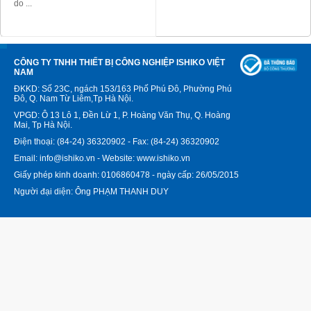
do ...
CÔNG TY TNHH THIẾT BỊ CÔNG NGHIỆP ISHIKO VIỆT
NAM
ĐKKD: Số 23C, ngách 153/163 Phố Phú Đô, Phường Phú
Đô, Q. Nam Từ Liêm,Tp Hà Nội.
VPGD: Ô 13 Lô 1, Đền Lừ 1, P. Hoàng Văn Thụ, Q. Hoàng
Mai, Tp Hà Nội.
Điện thoại: (84-24) 36320902 - Fax: (84-24) 36320902
Email: info@ishiko.vn - Website: www.ishiko.vn
Giấy phép kinh doanh: 0106860478 - ngày cấp: 26/05/2015
Người đại diện: Ông PHẠM THANH DUY