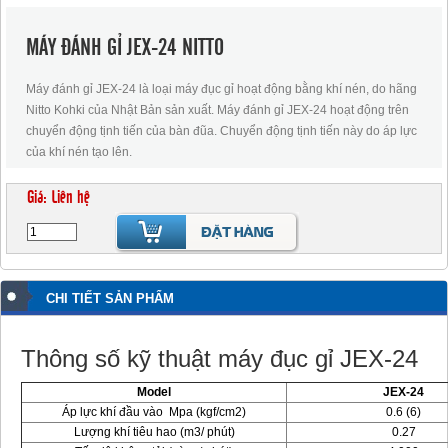
MÁY ĐÁNH GỈ JEX-24 NITTO
Máy đánh gỉ JEX-24 là loại máy đục gỉ hoạt động bằng khí nén, do hãng
Nitto Kohki của Nhật Bản sản xuất. Máy đánh gỉ JEX-24 hoạt động trên
chuyển động tịnh tiến của bàn đũa. Chuyển động tịnh tiến này do áp lực
của khí nén tạo lên.
Giá: Liên hệ
CHI TIẾT SẢN PHẨM
Thông số kỹ thuật máy đục gỉ JEX-24
Model
JEX-24
Áp lực khí đầu vào Mpa (kgf/cm2)
0.6 (6)
Lượng khí tiêu hao (m3/ phút)
0.27