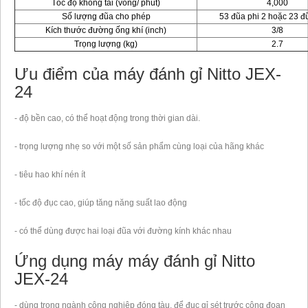
Tốc độ không tải (vòng/ phút)
4,000
Số lượng đũa cho phép
53 đũa phi 2 hoặc 23 đ
Kích thước đường ống khí (inch)
3/8
Trọng lượng (kg)
2.7
Ưu điểm của máy đánh gỉ Nitto JEX-
24
- độ bền cao, có thể hoạt động trong thời gian dài.
- trọng lượng nhẹ so với một số sản phẩm cùng loại của hãng khác
- tiêu hao khí nén ít
- tốc độ đục cao, giúp tăng năng suất lao động
- có thể dùng được hai loại đũa với đường kính khác nhau
Ứng dụng máy máy đánh gỉ Nitto
JEX-24
- dùng trong ngành công nghiệp đóng tàu, để đục gỉ sét trước công đoạn