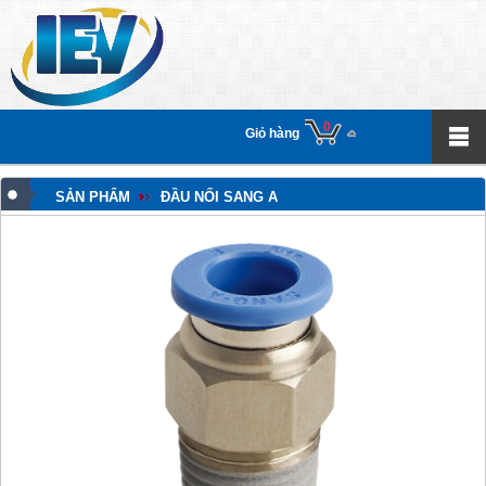
0
Giỏ hàng
SẢN PHẨM
ĐẦU NỐI SANG A