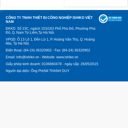
CÔNG TY TNHH THIẾT BỊ CÔNG NGHIỆP ISHIKO VIỆT
NAM
ĐKKD: Số 23C, ngách 153/163 Phố Phú Đô, Phường Phú
Đô, Q. Nam Từ Liêm,Tp Hà Nội.
VPGD: Ô 13 Lô 1, Đền Lừ 1, P. Hoàng Văn Thụ, Q. Hoàng
Mai, Tp Hà Nội.
Điện thoại: (84-24) 36320902 - Fax: (84-24) 36320902
Email: info@ishiko.vn - Website: www.ishiko.vn
Giấy phép kinh doanh: 0106860478 - ngày cấp: 26/05/2015
Người đại diện: Ông PHẠM THANH DUY