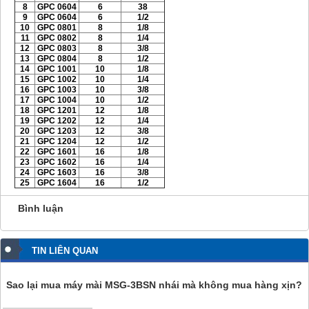
8
GPC 0604
6
38
9
GPC 0604
6
1/2
10
GPC 0801
8
1/8
11
GPC 0802
8
1/4
12
GPC 0803
8
3/8
13
GPC 0804
8
1/2
14
GPC 1001
10
1/8
15
GPC 1002
10
1/4
16
GPC 1003
10
3/8
17
GPC 1004
10
1/2
18
GPC 1201
12
1/8
19
GPC 1202
12
1/4
20
GPC 1203
12
3/8
21
GPC 1204
12
1/2
22
GPC 1601
16
1/8
23
GPC 1602
16
1/4
24
GPC 1603
16
3/8
25
GPC 1604
16
1/2
Bình luận
TIN LIÊN QUAN
Sao lại mua máy mài MSG-3BSN nhái mà không mua hàng xịn?