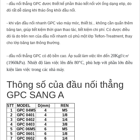
- đầu nối thẳng GPC đươc thiết kế phần tháo kết nối với ống dạng elip, do
đó rất dễ dàng khi tháo ống khỏi đầu nối.
- khi vặn đầu nối nhanh GPC vào máy móc, thiết bị... không cần quấn thêm
băng tan, giúp tiết kiệm thời gian thao tác, tiết kiệm chi phí. Có được điều
đó là do trên ren của đầu nối nhanh có phủ một lớp Teflon-Treatment, thay
cho lớp băng tan thông thường.
20Kgf/c㎡
- đầu nối thẳng GPC có độ bền cao. Áp suất làm việc lên đến
(1960kPa). Nhiệt độ làm việc lên đến
80°C, phù hợp với phần lớn điều
kiện làm việc trong các nhà máy.
Thông số của đầu nối thẳng
GPC SANG A
STT
MODEL
D(mm)
REN
1
GPC 04M5
4
M5
2
GPC 0401
4
1/8
3
GPC 0402
4
1/4
4
GPC 0403
4
3/8
5
GPC 06M5
6
M5
5
GPC 0601
6
1/8
7
GPC 0602
6
1/4