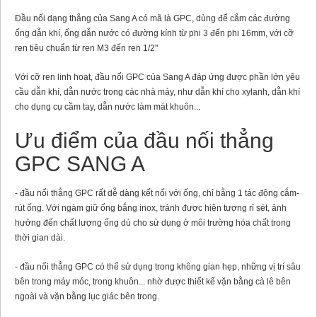
Đầu nối dạng thẳng của Sang A có mã là GPC, dùng để cắm các đường
ống dẫn khí, ống dẫn nước có đường kính từ phi 3 đến phi 16mm, với cỡ
ren tiêu chuẩn từ ren M3 đến ren 1/2"
Với cỡ ren linh hoạt, đầu nối GPC của Sang A đáp ứng được phần lớn yêu
cầu dẫn khí, dẫn nước trong các nhà máy, như dẫn khí cho xylanh, dẫn khí
cho dụng cụ cầm tay, dẫn nước làm mát khuôn...
Ưu điểm của đầu nối thẳng
GPC SANG A
- đầu nối thẳng GPC rất dễ dàng kết nối với ống, chỉ bằng 1 tác động cắm-
rút ống. Với ngàm giữ ống bắng inox, tránh được hiện tượng rỉ sét, ảnh
hưởng đến chất lượng ống dù cho sử dụng ở môi trường hóa chất trong
thời gian dài.
- đầu nối thẳng GPC có thể sử dụng trong không gian hẹp, những vị trí sâu
bên trong máy móc, trong khuôn... nhờ được thiết kế vặn bằng cà lê bên
ngoài và vặn bằng lục giác bên trong.