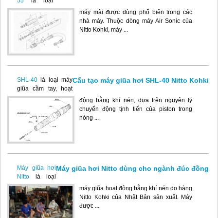
55
là loại
máy mài được dùng phổ biến trong các
nhà máy. Thuộc dòng máy Air Sonic của
Nitto Kohki, máy ...
Cấu tạo máy giũa hơi SHL-40 Nitto Kohki
SHL-40
là loại máy
giũa cầm tay, hoạt
động bằng khí nén, dựa trên nguyên lý
chuyển động tịnh tiến của piston trong
nòng ...
Máy giũa hơi Nitto dùng cho ngành đúc đồng
Máy giũa hơi
Nitto
là loại
máy giũa hoạt động bằng khí nén do hàng
Nitto Kohki của Nhật Bản sản xuất. Máy
được ...