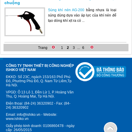
chuộng
Súng khí nén AG-200
bằng nhựa là loại
súng dùng dựa vào áp lực của khí nén để
tạo dòng khí xịt ra có ...
Trang
1
2
3
...
6
CÔNG TY TNHH THIẾT BỊ CÔNG NGHIỆP
ISHIKO VIỆT NAM
ĐKKD: Số 23C, ngách 153/163 Phố Phú
Đô, Phường Phú Đô, Q. Nam Từ Liêm,Tp
Hà Nội.
VPGD: Ô 13 Lô 1, Đền Lừ 1, P. Hoàng Văn
Thụ, Q. Hoàng Mai, Tp Hà Nội.
Điện thoại: (84-24) 36320902 - Fax: (84-
24) 36320902
Email: info@ishiko.vn - Website:
www.ishiko.vn
Giấy phép kinh doanh: 0106860478 - ngày
cấp: 26/05/2015